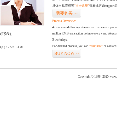
具体交易流程可
“点击这里”
查看或咨询support@
我要购买
>>
Process Overview:
4.cn is a world leading domain escrow service plat
million RMB transaction volume every year. We promi
联系我们
5 workdays.
For detailed process, you can
“visit here”
or contact
QQ：2726103981
BUY NOW
>>
Copyright © 1998 -2025 www.a